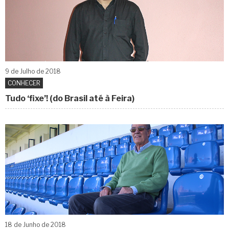
9 de
Julho
de 2018
CONHECER
Tudo ‘fixe’! (do Brasil até à Feira)
18 de
Junho
de 2018