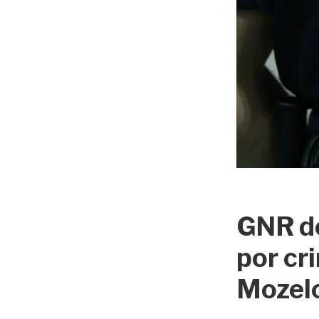
GNR d
por cr
Mozel