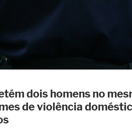
etém dois homens no mes
imes de violência domésti
os