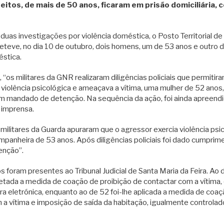
itos, de mais de 50 anos, ficaram em prisão domiciliária, 
duas investigações por violência doméstica, o Posto Territorial de
eve, no dia 10 de outubro, dois homens, um de 53 anos e outro de
éstica.
 “os militares da GNR realizaram diligências policiais que permitir
a violência psicológica e ameaçava a vítima, uma mulher de 52 anos
 mandado de detenção. Na sequência da ação, foi ainda apreendi
 imprensa.
militares da Guarda apuraram que o agressor exercia violência psi
ompanheira de 53 anos. Após diligências policiais foi dado cumprim
enção”.
 foram presentes ao Tribunal Judicial de Santa Maria da Feira. Ao 
retada a medida de coação de proibição de contactar com a vítima,
ra eletrónica, enquanto ao de 52 foi-lhe aplicada a medida de coaç
 a vítima e imposição de saída da habitação, igualmente controlado