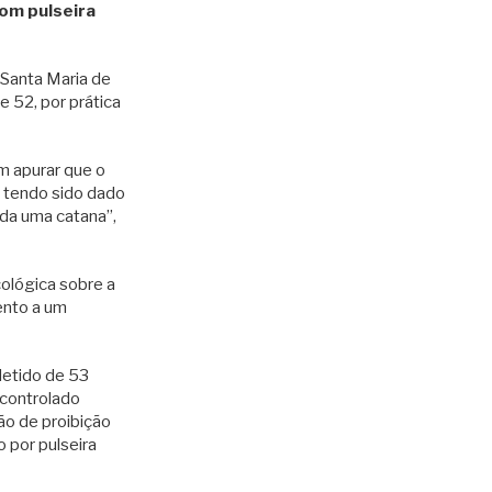
com pulseira
 Santa Maria de
 52, por prática
am apurar que o
, tendo sido dado
da uma catana”,
cológica sobre a
ento a um
detido de 53
 controlado
ão de proibição
 por pulseira