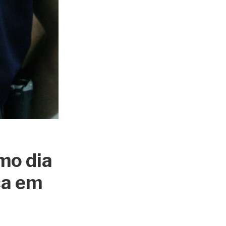
mo dia
ca em