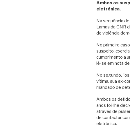
Ambos os suspe
eletrónica.
Na sequência de 
Lamas da GNR det
de violência dom
No primeiro caso,
suspeito, exerci
cumprimento a um
lê-se em nota de
No segundo, “os 
vítima, sua ex-c
mandado de det
Ambos os detidos
anos foi-lhe dec
através de pulsei
de contactar com
eletrónica.