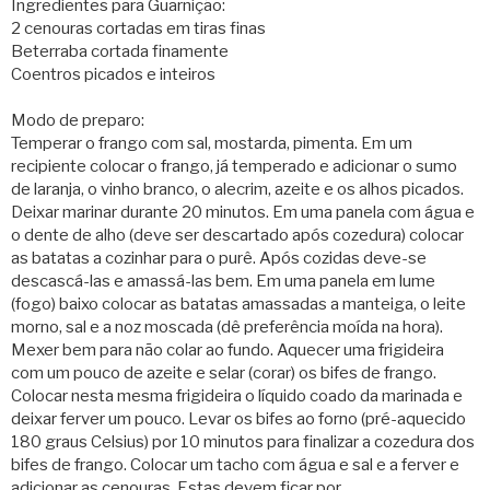
Ingredientes para Guarnição:
2 cenouras cortadas em tiras finas
Beterraba cortada finamente
Coentros picados e inteiros
Modo de preparo:
Temperar o frango com sal, mostarda, pimenta. Em um
recipiente colocar o frango, já temperado e adicionar o sumo
de laranja, o vinho branco, o alecrim, azeite e os alhos picados.
Deixar marinar durante 20 minutos. Em uma panela com água e
o dente de alho (deve ser descartado após cozedura) colocar
as batatas a cozinhar para o purê. Após cozidas deve-se
descascá-las e amassá-las bem. Em uma panela em lume
(fogo) baixo colocar as batatas amassadas a manteiga, o leite
morno, sal e a noz moscada (dê preferência moída na hora).
Mexer bem para não colar ao fundo. Aquecer uma frigideira
com um pouco de azeite e selar (corar) os bifes de frango.
Colocar nesta mesma frigideira o líquido coado da marinada e
deixar ferver um pouco. Levar os bifes ao forno (pré-aquecido
180 graus Celsius) por 10 minutos para finalizar a cozedura dos
bifes de frango. Colocar um tacho com água e sal e a ferver e
adicionar as cenouras. Estas devem ficar por,