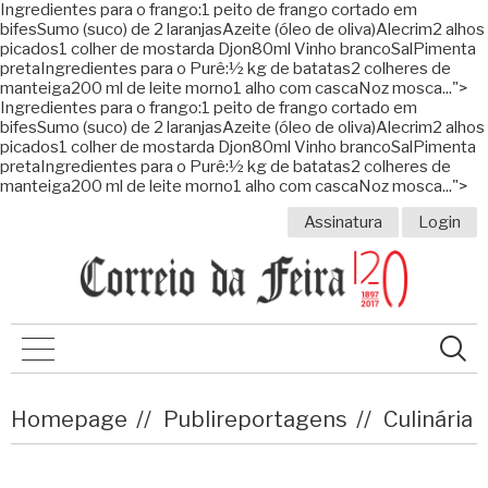
Ingredientes para o frango:1 peito de frango cortado em
bifesSumo (suco) de 2 laranjasAzeite (óleo de oliva)Alecrim2 alhos
picados1 colher de mostarda Djon80ml Vinho brancoSalPimenta
pretaIngredientes para o Purê:½ kg de batatas2 colheres de
manteiga200 ml de leite morno1 alho com cascaNoz mosca...">
Ingredientes para o frango:1 peito de frango cortado em
bifesSumo (suco) de 2 laranjasAzeite (óleo de oliva)Alecrim2 alhos
picados1 colher de mostarda Djon80ml Vinho brancoSalPimenta
pretaIngredientes para o Purê:½ kg de batatas2 colheres de
manteiga200 ml de leite morno1 alho com cascaNoz mosca...">
Assinatura
Login
Homepage
Publireportagens
Culinária