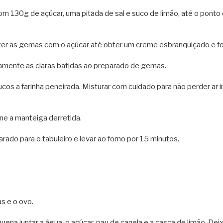
om 130g de açúcar, uma pitada de sal e suco de limão, até o ponto 
ter as gemas com o açúcar até obter um creme esbranquiçado e fo
amente as claras batidas ao preparado de gemas.
ucos a farinha peneirada. Misturar com cuidado para não perder ar 
one a manteiga derretida.
rado para o tabuleiro e levar ao forno por 15 minutos.
s e o ovo.
na juntar a água, o açúcar, pau de canela e a casca de limão. Deix