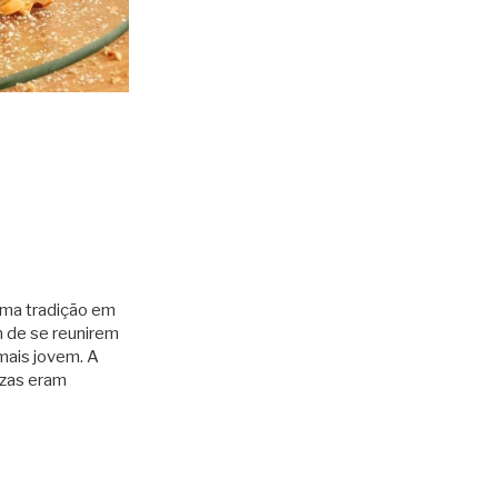
Uma tradição em
m de se reunirem
 mais jovem. A
nzas eram