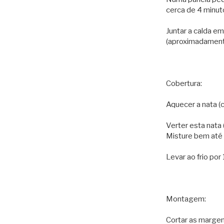
cerca de 4 minuto
Juntar a calda e
(aproximadamente
Cobertura:
Aquecer a nata (
Verter esta nata 
Misture bem até
Levar ao frio por
Montagem:
Cortar as margen