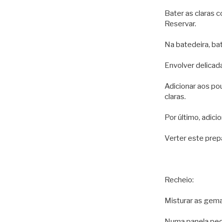
Bater as claras c
Reservar.
Na batedeira, ba
Envolver delicad
Adicionar aos po
claras.
Por último, adici
Verter este prepa
Recheio:
Misturar as gema
Numa panela peque