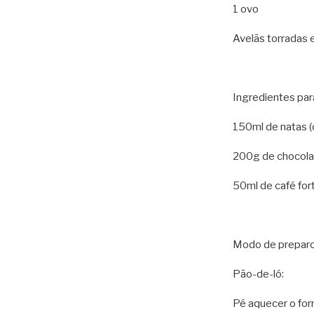
1 ovo
Avelãs torradas 
Ingredientes par
150ml de natas (
200g de chocola
50ml de café for
Modo de preparo
Pão-de-ló:
Pé aquecer o for