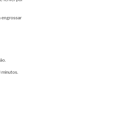
a engrossar
ão.
3 minutos.