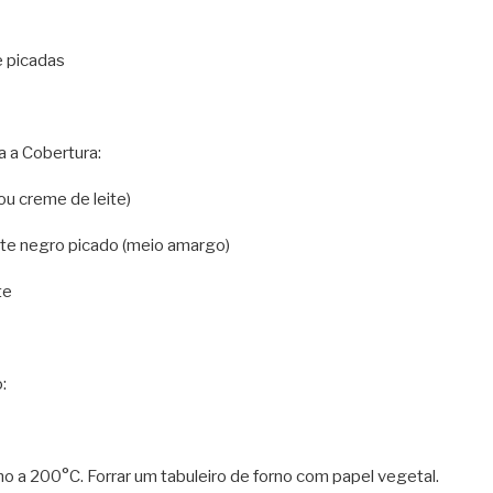
e picadas
a a Cobertura:
ou creme de leite)
te negro picado (meio amargo)
te
:
no a 200°C. Forrar um tabuleiro de forno com papel vegetal.