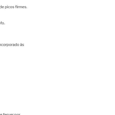
de picos firmes.
fo.
incorporado às
e ferver por