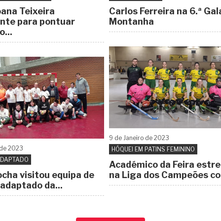
oana Teixeira
Carlos Ferreira na 6.ª Gal
ente para pontuar
Montanha
...
9 de
Janeiro
de 2023
de 2023
HÓQUEI EM PATINS FEMININO
ADAPTADO
Académico da Feira estre
cha visitou equipa de
na Liga dos Campeões co
adaptado da...