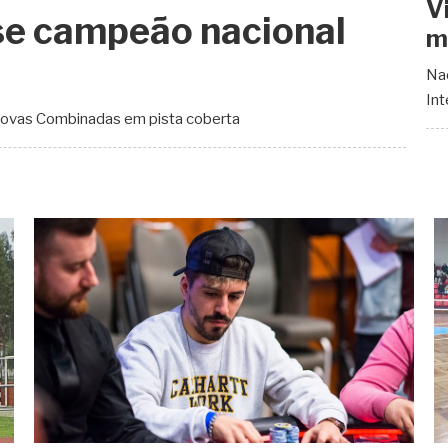
V
se campeão nacional
m
Na
Int
ovas Combinadas em pista coberta