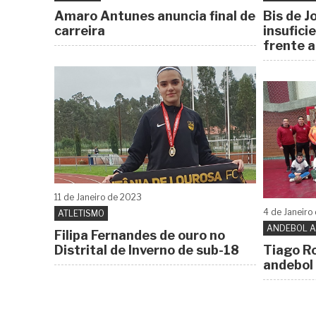
Amaro Antunes anuncia final de
Bis de J
carreira
insufici
frente ao
11 de
Janeiro
de 2023
4 de
Janeiro
ATLETISMO
ANDEBOL 
Filipa Fernandes de ouro no
Distrital de Inverno de sub-18
Tiago Ro
andebol 