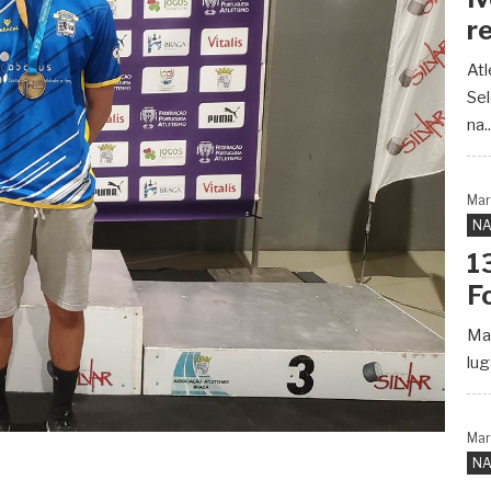
r
Atl
Sel
na..
Mar
NA
1
F
Mai
lug
Mar
NA