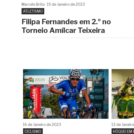
Marcelo Brito
19 de
Janeiro
de 2023
ATLETISMO
Filipa Fernandes em 2.º no
Torneio Amílcar Teixeira
16 de
Janeiro
de 2023
13 de
Janeir
CICLISMO
HÓQUEI EM 